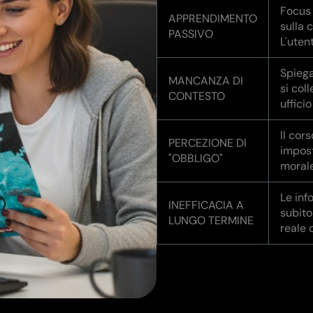
Focus
APPRENDIMENTO
sulla 
PASSIVO
L'uten
Spiega
MANCANZA DI
si col
CONTESTO
ufficio
Il cor
PERCEZIONE DI
impost
"OBBLIGO"
morale
Le inf
INEFFICACIA A
subito
LUNGO TERMINE
reale