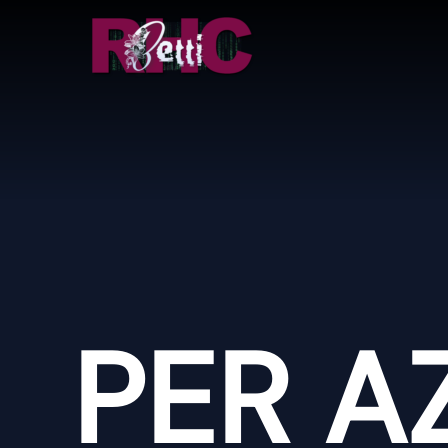
Vai
al
contenuto
PER A