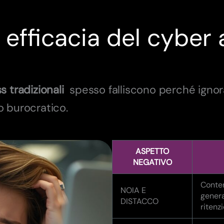
 efficacia del cyber
ss
tradizionali
spesso falliscono perché ignor
o burocratico.
ASPETTO
NEGATIVO
Conten
NOIA E
genera
DISTACCO
ritenz