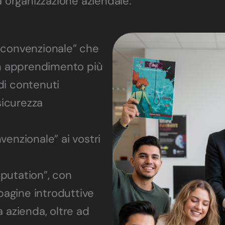
a organizzazione aziendale.
 convenzionale” che
un apprendimento più
di contenuti
 sicurezza
venzionale” ai vostri
putation”, con
 pagine introduttive
a azienda, oltre ad