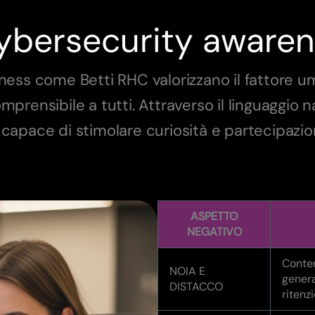
 cybersecurity aware
ness come Betti RHC valorizzano il fattore u
rensibile a tutti. Attraverso il linguaggio na
capace di stimolare curiosità e partecipazio
ASPETTO
NEGATIVO
Conten
NOIA E
genera
DISTACCO
ritenz