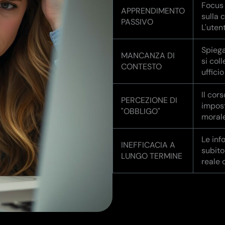
Focus
APPRENDIMENTO
sulla 
PASSIVO
L'uten
Spiega
MANCANZA DI
si col
CONTESTO
ufficio
Il cor
PERCEZIONE DI
impost
"OBBLIGO"
morale
Le inf
INEFFICACIA A
subito
LUNGO TERMINE
reale